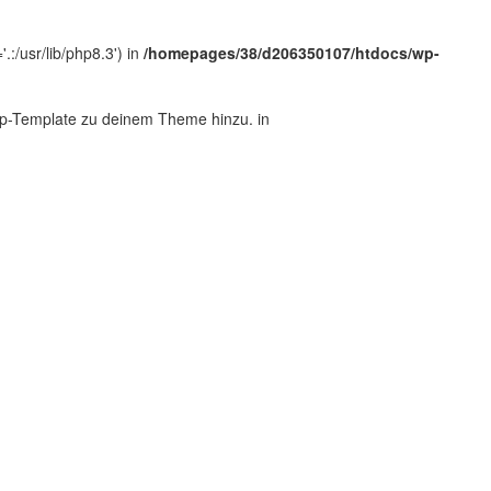
:/usr/lib/php8.3') in
/homepages/38/d206350107/htdocs/wp-
.php-Template zu deinem Theme hinzu. in