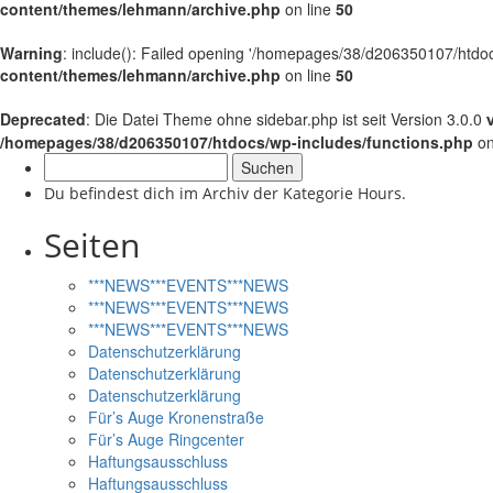
content/themes/lehmann/archive.php
on line
50
Warning
: include(): Failed opening '/homepages/38/d206350107/htdocs
content/themes/lehmann/archive.php
on line
50
Deprecated
: Die Datei Theme ohne sidebar.php ist seit Version 3.0.0
/homepages/38/d206350107/htdocs/wp-includes/functions.php
on
Suchen
nach:
Du befindest dich im Archiv der Kategorie Hours.
Seiten
***NEWS***EVENTS***NEWS
***NEWS***EVENTS***NEWS
***NEWS***EVENTS***NEWS
Datenschutzerklärung
Datenschutzerklärung
Datenschutzerklärung
Für’s Auge Kronenstraße
Für’s Auge Ringcenter
Haftungsausschluss
Haftungsausschluss