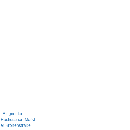
m Ringcenter
m Hackeschen Markt –
der Kronenstraße