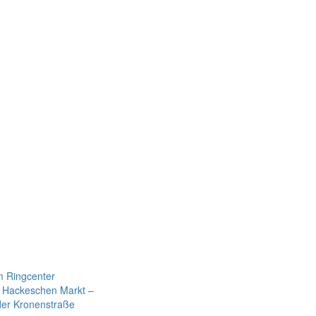
m Ringcenter
m Hackeschen Markt –
der Kronenstraße