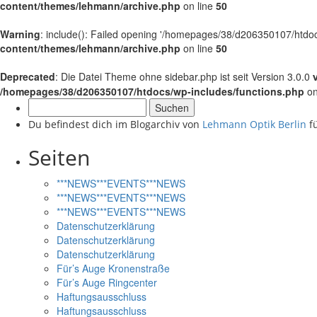
content/themes/lehmann/archive.php
on line
50
Warning
: include(): Failed opening '/homepages/38/d206350107/htdocs
content/themes/lehmann/archive.php
on line
50
Deprecated
: Die Datei Theme ohne sidebar.php ist seit Version 3.0.0
/homepages/38/d206350107/htdocs/wp-includes/functions.php
on
Suchen
nach:
Du befindest dich im Blogarchiv von
Lehmann Optik Berlin
fü
Seiten
***NEWS***EVENTS***NEWS
***NEWS***EVENTS***NEWS
***NEWS***EVENTS***NEWS
Datenschutzerklärung
Datenschutzerklärung
Datenschutzerklärung
Für’s Auge Kronenstraße
Für’s Auge Ringcenter
Haftungsausschluss
Haftungsausschluss