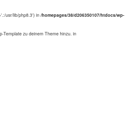
:/usr/lib/php8.3') in
/homepages/38/d206350107/htdocs/wp-
.php-Template zu deinem Theme hinzu. in